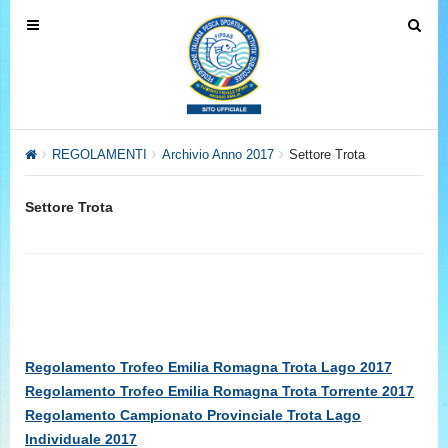
T
T
o
o
g
g
g
g
l
l
e
e
REGOLAMENTI
Archivio Anno 2017
Settore Trota
n
n
a
a
Settore Trota
v
v
i
i
g
g
a
a
t
t
i
i
o
o
Regolamento Trofeo Emilia Romagna Trota Lago 2017
n
n
Regolamento Trofeo Emilia Romagna Trota Torrente 2017
Regolamento Campionato Provinciale Trota Lago
Individuale 2017