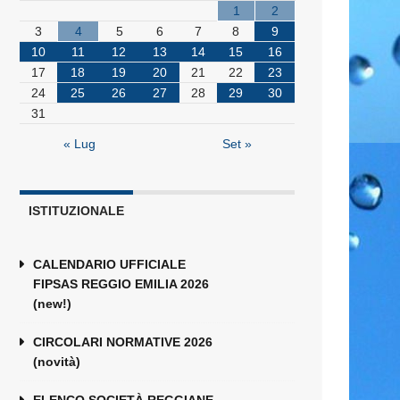
1
2
3
4
5
6
7
8
9
10
11
12
13
14
15
16
17
18
19
20
21
22
23
24
25
26
27
28
29
30
31
« Lug
Set »
ISTITUZIONALE
CALENDARIO UFFICIALE
FIPSAS REGGIO EMILIA 2026
(new!)
CIRCOLARI NORMATIVE 2026
(novità)