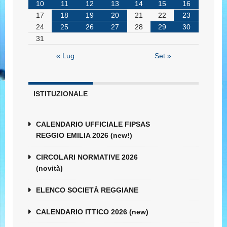
10
11
12
13
14
15
16
17
18
19
20
21
22
23
24
25
26
27
28
29
30
31
« Lug
Set »
ISTITUZIONALE
CALENDARIO UFFICIALE FIPSAS
REGGIO EMILIA 2026 (new!)
CIRCOLARI NORMATIVE 2026
(novità)
ELENCO SOCIETÀ REGGIANE
CALENDARIO ITTICO 2026 (new)