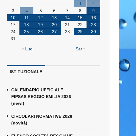
1
2
3
4
5
6
7
8
9
10
11
12
13
14
15
16
17
18
19
20
21
22
23
24
25
26
27
28
29
30
31
« Lug
Set »
ISTITUZIONALE
CALENDARIO UFFICIALE
FIPSAS REGGIO EMILIA 2026
(new!)
CIRCOLARI NORMATIVE 2026
(novità)