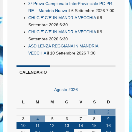
3ª Prova Campionato InterProvinciale PC-PR-
RE – Mandria Nuova
il 6 Settembre 2026 7:00
CHI C’E’ C’E’ IN MANDRIA VECCHIA
il 9
Settembre 2026 6:30
CHI C’E’ C’E’ IN MANDRIA VECCHIA
il 9
Settembre 2026 6:30
ASD LENZA REGGIANA IN MANDRIA
VECCHIA
il 10 Settembre 2026 7:00
CALENDARIO
Agosto 2026
L
M
M
G
V
S
D
1
2
3
4
5
6
7
8
9
10
11
12
13
14
15
16