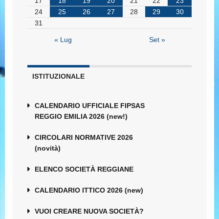
17
18
19
20
21
22
23
24
25
26
27
28
29
30
31
« Lug
Set »
ISTITUZIONALE
CALENDARIO UFFICIALE FIPSAS
REGGIO EMILIA 2026 (new!)
CIRCOLARI NORMATIVE 2026
(novità)
ELENCO SOCIETÀ REGGIANE
CALENDARIO ITTICO 2026 (new)
VUOI CREARE NUOVA SOCIETÀ?