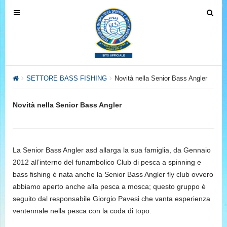
T
T
o
o
g
g
g
g
l
l
e
e
SETTORE BASS FISHING
Novità nella Senior Bass Angler
n
n
a
a
Novità nella Senior Bass Angler
v
v
i
i
g
g
a
a
La Senior Bass Angler asd allarga la sua famiglia, da Gennaio
t
t
2012 all’interno del funambolico Club di pesca a spinning e
i
i
bass fishing è nata anche la Senior Bass Angler fly club ovvero
o
o
abbiamo aperto anche alla pesca a mosca; questo gruppo è
n
n
seguito dal responsabile Giorgio Pavesi che vanta esperienza
ventennale nella pesca con la coda di topo.