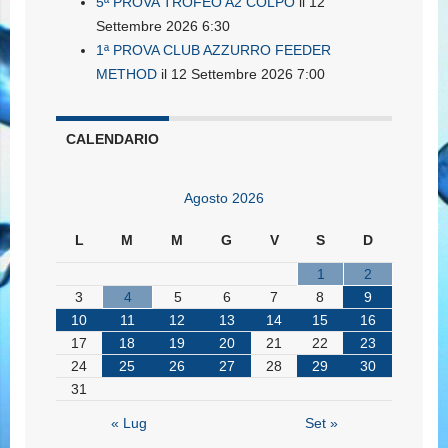
5ª PROVA TROFEO A2 COLPO
il 12
Settembre 2026 6:30
1ª PROVA CLUB AZZURRO FEEDER
METHOD
il 12 Settembre 2026 7:00
CALENDARIO
Agosto 2026
L
M
M
G
V
S
D
1
2
3
4
5
6
7
8
9
10
11
12
13
14
15
16
17
18
19
20
21
22
23
24
25
26
27
28
29
30
31
« Lug
Set »