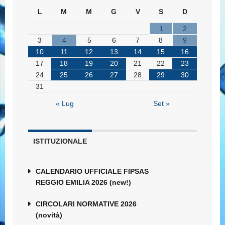
L
M
M
G
V
S
D
1
2
3
4
5
6
7
8
9
10
11
12
13
14
15
16
17
18
19
20
21
22
23
24
25
26
27
28
29
30
31
« Lug
Set »
ISTITUZIONALE
CALENDARIO UFFICIALE FIPSAS
REGGIO EMILIA 2026 (new!)
CIRCOLARI NORMATIVE 2026
(novità)