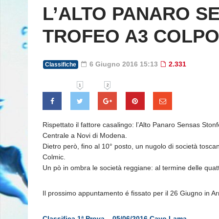
L’ALTO PANARO SE
TROFEO A3 COLP
6 Giugno 2016 15:13
2.331
Classifiche
1
2
Rispettato il fattore casalingo: l’Alto Panaro Sensas Sto
Centrale a Novi di Modena.
Dietro però, fino al 10° posto, un nugolo di società tosca
Colmic.
Un pò in ombra le società reggiane: al termine delle quattr
Il prossimo appuntamento é fissato per il 26 Giugno in Ar
Classifica 1ª Prova – 05/06/2016 Cavo Lama