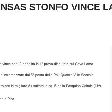
NSAS STONFO VINCE LA
O
nfo vince con 9 penalità la 1ª prova disputata sul Cavo Lama
ne inframezzate dal 5° posto della Pol. Quattro Ville Secchia
o ore la migliore é risultata la sq. B della Pasquino Colmic (11ª).
no a Pisa.