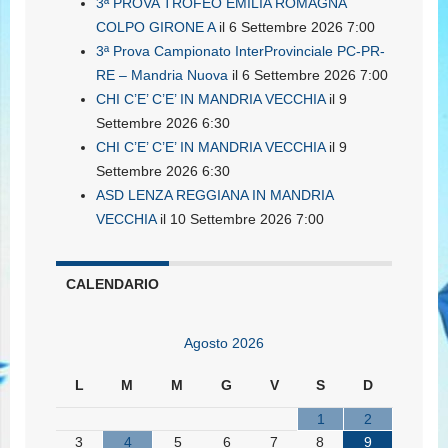
3ª PROVA TROFEO EMILIA ROMAGNA
COLPO GIRONE A
il 6 Settembre 2026 7:00
3ª Prova Campionato InterProvinciale PC-PR-
RE – Mandria Nuova
il 6 Settembre 2026 7:00
CHI C’E’ C’E’ IN MANDRIA VECCHIA
il 9
Settembre 2026 6:30
CHI C’E’ C’E’ IN MANDRIA VECCHIA
il 9
Settembre 2026 6:30
ASD LENZA REGGIANA IN MANDRIA
VECCHIA
il 10 Settembre 2026 7:00
CALENDARIO
Agosto 2026
L
M
M
G
V
S
D
1
2
3
4
5
6
7
8
9