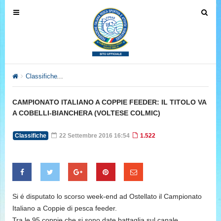
T
T
o
o
g
g
g
g
l
l
e
e
Classifiche
CAMPIONATO ITALIANO A COPPIE FEEDER: IL TI
n
n
a
a
CAMPIONATO ITALIANO A COPPIE FEEDER: IL TITOLO VA
v
v
A COBELLI-BIANCHERA (VOLTESE COLMIC)
i
i
g
g
Classifiche
22 Settembre 2016 16:54
1.522
a
a
t
t
i
i
o
o
n
n
Si é disputato lo scorso week-end ad Ostellato il Campionato
Italiano a Coppie di pesca feeder.
Tra le 95 coppie che si sono date battaglia sul canale