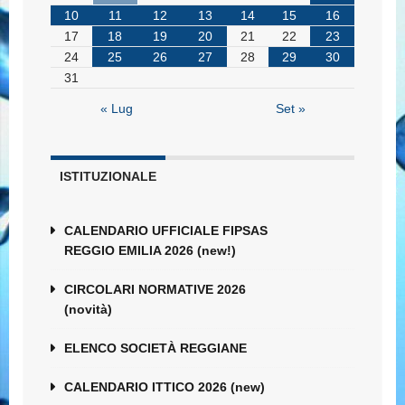
10
11
12
13
14
15
16
17
18
19
20
21
22
23
24
25
26
27
28
29
30
31
« Lug
Set »
ISTITUZIONALE
CALENDARIO UFFICIALE FIPSAS
REGGIO EMILIA 2026 (new!)
CIRCOLARI NORMATIVE 2026
(novità)
ELENCO SOCIETÀ REGGIANE
CALENDARIO ITTICO 2026 (new)