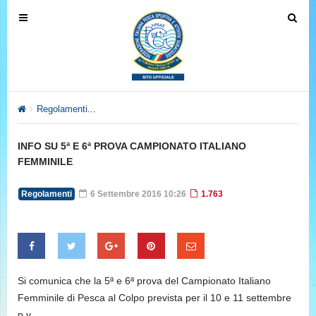
T
T
o
o
g
g
g
g
l
l
e
e
Regolamenti
INFO SU 5ª E 6ª PROVA CAMPIONATO ITALIANO
n
n
a
a
INFO SU 5ª E 6ª PROVA CAMPIONATO ITALIANO
v
v
FEMMINILE
i
i
g
g
Regolamenti
6 Settembre 2016 10:26
1.763
a
a
t
t
i
i
o
o
n
n
Si comunica che la 5ª e 6ª prova del Campionato Italiano
Femminile di Pesca al Colpo prevista per il 10 e 11 settembre
p.v.