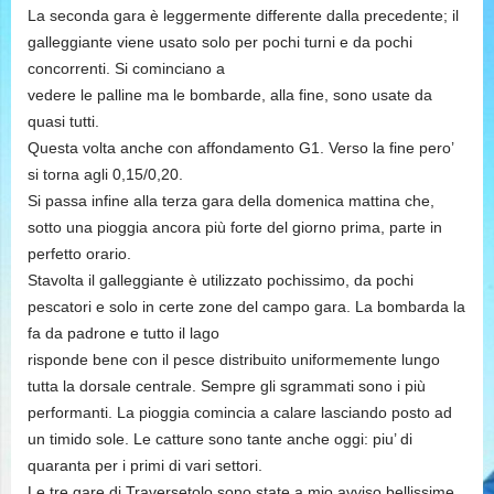
La seconda gara è leggermente differente dalla precedente; il
galleggiante viene usato solo per pochi turni e da pochi
concorrenti. Si cominciano a
vedere le palline ma le bombarde, alla fine, sono usate da
quasi tutti.
Questa volta anche con affondamento G1. Verso la fine pero’
si torna agli 0,15/0,20.
Si passa infine alla terza gara della domenica mattina che,
sotto una pioggia ancora più forte del giorno prima, parte in
perfetto orario.
Stavolta il galleggiante è utilizzato pochissimo, da pochi
pescatori e solo in certe zone del campo gara. La bombarda la
fa da padrone e tutto il lago
risponde bene con il pesce distribuito uniformemente lungo
tutta la dorsale centrale. Sempre gli sgrammati sono i più
performanti. La pioggia comincia a calare lasciando posto ad
un timido sole. Le catture sono tante anche oggi: piu’ di
quaranta per i primi di vari settori.
Le tre gare di Traversetolo sono state a mio avviso bellissime,