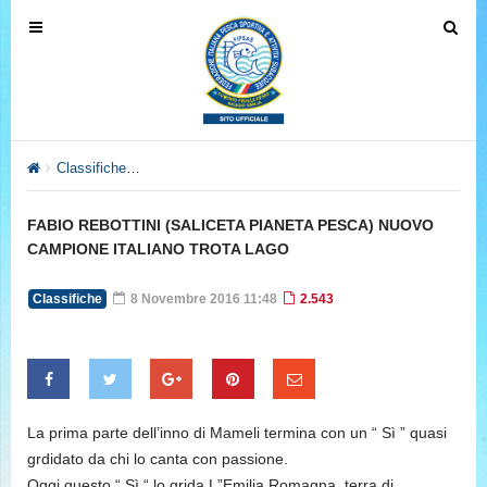
T
T
o
o
g
g
g
g
l
l
e
e
Classifiche
FABIO REBOTTINI (SALICETA PIANETA PESCA) 
n
n
a
a
FABIO REBOTTINI (SALICETA PIANETA PESCA) NUOVO
v
v
CAMPIONE ITALIANO TROTA LAGO
i
i
g
g
Classifiche
8 Novembre 2016 11:48
2.543
a
a
t
t
i
i
o
o
n
n
La prima parte dell’inno di Mameli termina con un “ Sì ” quasi
grdidato da chi lo canta con passione.
Oggi questo “ Sì “ lo grida L”Emilia Romagna, terra di