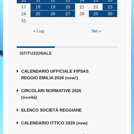
10
11
12
13
14
15
16
17
18
19
20
21
22
23
24
25
26
27
28
29
30
31
« Lug
Set »
ISTITUZIONALE
CALENDARIO UFFICIALE FIPSAS
REGGIO EMILIA 2026 (new!)
CIRCOLARI NORMATIVE 2026
(novità)
ELENCO SOCIETÀ REGGIANE
CALENDARIO ITTICO 2026 (new)