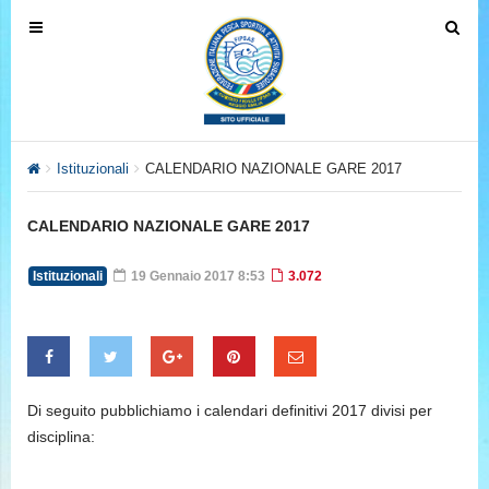
T
T
o
o
g
g
g
g
l
l
e
e
Istituzionali
CALENDARIO NAZIONALE GARE 2017
n
n
a
a
CALENDARIO NAZIONALE GARE 2017
v
v
i
i
Istituzionali
19 Gennaio 2017 8:53
3.072
g
g
a
a
t
t
i
i
o
o
Di seguito pubblichiamo i calendari definitivi 2017 divisi per
n
n
disciplina: