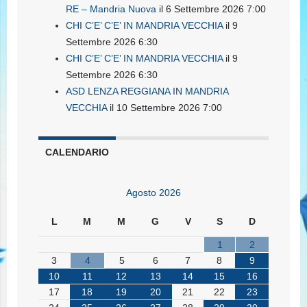
RE – Mandria Nuova
il 6 Settembre 2026 7:00
CHI C’E’ C’E’ IN MANDRIA VECCHIA
il 9
Settembre 2026 6:30
CHI C’E’ C’E’ IN MANDRIA VECCHIA
il 9
Settembre 2026 6:30
ASD LENZA REGGIANA IN MANDRIA
VECCHIA
il 10 Settembre 2026 7:00
CALENDARIO
Agosto 2026
L
M
M
G
V
S
D
1
2
3
4
5
6
7
8
9
10
11
12
13
14
15
16
17
18
19
20
21
22
23