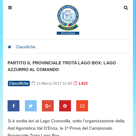
T
T
o
o
g
g
g
g
l
l
e
e
Classifiche
PARTITO IL PROVINCIALE TROTA LAGO BOX: L
n
n
a
a
PARTITO IL PROVINCIALE TROTA LAGO BOX: LAGO
v
v
AZZURRO AL COMANDO
i
i
g
g
Classifiche
13 Marzo 2017 11:40
1.623
a
a
t
t
i
i
o
o
n
n
Si è svolta ieri al Lago Cronovilla, sotto l’organizzazione della
Asd Agonistica Val D’Enza, la 1ª Prova del Campionato
Provinciale Trota Lago Box.