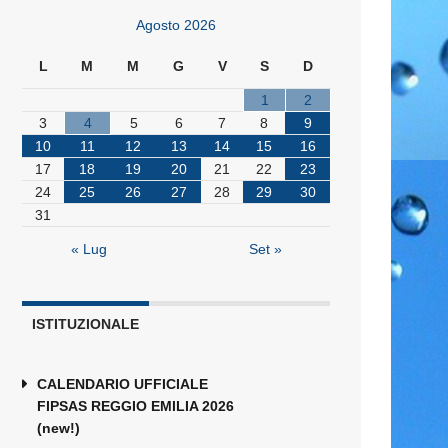
Agosto 2026
L
M
M
G
V
S
D
1
2
3
4
5
6
7
8
9
10
11
12
13
14
15
16
17
18
19
20
21
22
23
24
25
26
27
28
29
30
31
« Lug
Set »
ISTITUZIONALE
CALENDARIO UFFICIALE
FIPSAS REGGIO EMILIA 2026
(new!)