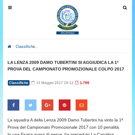
T
T
o
o
g
g
g
g
l
l
e
e
Classifiche
LA LENZA 2009 DAMO TUBERTINI SI AGGIUDICA 
n
n
a
a
LA LENZA 2009 DAMO TUBERTINI SI AGGIUDICA LA 1ª
v
v
PROVA DEL CAMPIONATO PROMOZIONALE COLPO 2017
i
i
g
g
Classifiche
15 Maggio 2017 19:12
1.799
a
a
t
t
i
i
o
o
n
n
La squadra A della Lenza 2009 Damo Tubertini ha vinto la 1ª
Prova del Campionato Promozionale 2017 con 10 penalità.
In una Fiuma avara di pesce, ha preceduto La Canalina