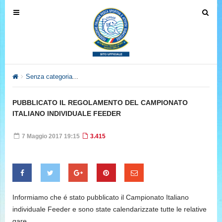
T
T
o
o
g
g
g
g
l
l
e
e
Senza categoria
PUBBLICATO IL REGOLAMENTO DEL CAMPIO
n
n
a
a
PUBBLICATO IL REGOLAMENTO DEL CAMPIONATO
v
v
ITALIANO INDIVIDUALE FEEDER
i
i
g
g
7 Maggio 2017 19:15
3.415
a
a
t
t
i
i
o
o
n
n
Informiamo che é stato pubblicato il Campionato Italiano
individuale Feeder e sono state calendarizzate tutte le relative
gare.