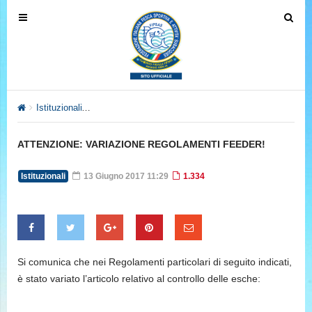
T
T
o
o
g
g
g
g
l
l
e
e
Istituzionali
ATTENZIONE: VARIAZIONE REGOLAMENTI FEEDE
n
n
a
a
ATTENZIONE: VARIAZIONE REGOLAMENTI FEEDER!
v
v
i
i
Istituzionali
13 Giugno 2017 11:29
1.334
g
g
a
a
t
t
i
i
o
o
Si comunica che nei Regolamenti particolari di seguito indicati,
n
n
è stato variato l’articolo relativo al controllo delle esche: