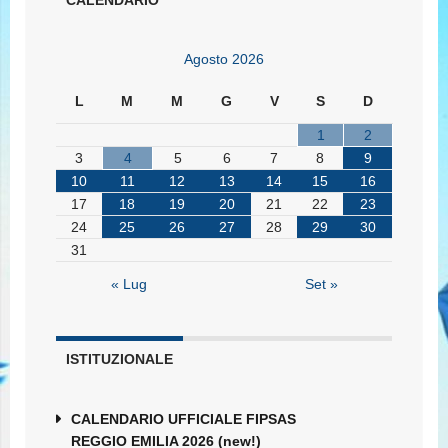
CALENDARIO
Agosto 2026
L
M
M
G
V
S
D
1
2
3
4
5
6
7
8
9
10
11
12
13
14
15
16
17
18
19
20
21
22
23
24
25
26
27
28
29
30
31
« Lug
Set »
ISTITUZIONALE
CALENDARIO UFFICIALE FIPSAS
REGGIO EMILIA 2026 (new!)