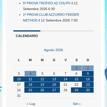
5ª PROVA TROFEO A2 COLPO
il 12
Settembre 2026 6:30
1ª PROVA CLUB AZZURRO FEEDER
METHOD
il 12 Settembre 2026 7:00
CALENDARIO
Agosto 2026
L
M
M
G
V
S
D
1
2
3
4
5
6
7
8
9
10
11
12
13
14
15
16
17
18
19
20
21
22
23
24
25
26
27
28
29
30
31
« Lug
Set »