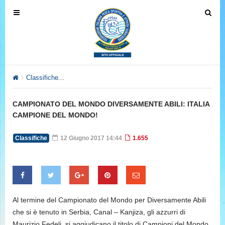
T
T
o
o
g
g
g
g
l
l
e
e
Classifiche
CAMPIONATO DEL MONDO DIVERSAMENTE ABILI:
n
n
a
a
CAMPIONATO DEL MONDO DIVERSAMENTE ABILI: ITALIA
v
v
CAMPIONE DEL MONDO!
i
i
g
g
Classifiche
12 Giugno 2017 14:44
1.655
a
a
t
t
i
i
o
o
n
n
Al termine del Campionato del Mondo per Diversamente Abili
che si è tenuto in Serbia, Canal – Kanjiza, gli azzurri di
Maurizio Fedeli, si aggiudicano il titolo di Campioni del Mondo