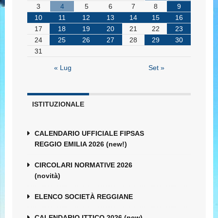
3
4
5
6
7
8
9
10
11
12
13
14
15
16
17
18
19
20
21
22
23
24
25
26
27
28
29
30
31
« Lug
Set »
ISTITUZIONALE
CALENDARIO UFFICIALE FIPSAS
REGGIO EMILIA 2026 (new!)
CIRCOLARI NORMATIVE 2026
(novità)
ELENCO SOCIETÀ REGGIANE
CALENDARIO ITTICO 2026 (new)