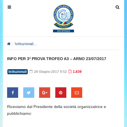
T
T
o
o
g
g
g
g
l
l
e
e
Istituzionali
INFO PER 3ª PROVA TROFEO A3 – ARNO 23/07/201
n
n
a
a
INFO PER 3ª PROVA TROFEO A3 – ARNO 23/07/2017
v
v
i
i
Istituzionali
28 Giugno 2017 9:52
1.639
g
g
a
a
t
t
i
i
o
o
Riceviamo dal Presidente della società organizzatrice e
n
n
pubblichiamo: