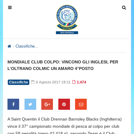
T
T
o
o
g
g
g
g
l
l
e
e
Classifiche
MONDIALE CLUB COLPO: VINCONO GLI INGLESI,
n
n
a
a
MONDIALE CLUB COLPO: VINCONO GLI INGLESI, PER
v
v
L’OLTRANO COLMIC UN AMARO 4°POSTO
i
i
g
g
Classifiche
6 Agosto 2017 19:11
1.474
a
a
t
t
i
i
o
o
n
n
A Saint Quentin il Club Drennan Barnsley Blacks (Inghilterra)
vince il 37° campionato mondiale di pesca al colpo per club
con 58 penalità (peso 42.418 g), secondo Team è il Club