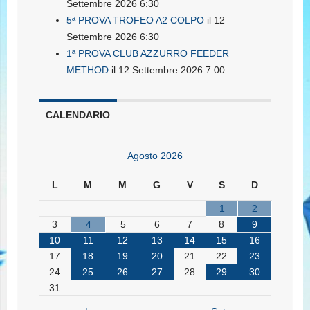
Settembre 2026 6:30
5ª PROVA TROFEO A2 COLPO
il 12
Settembre 2026 6:30
1ª PROVA CLUB AZZURRO FEEDER
METHOD
il 12 Settembre 2026 7:00
CALENDARIO
Agosto 2026
L
M
M
G
V
S
D
1
2
3
4
5
6
7
8
9
10
11
12
13
14
15
16
17
18
19
20
21
22
23
24
25
26
27
28
29
30
31