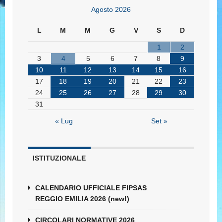
Agosto 2026
L
M
M
G
V
S
D
1
2
3
4
5
6
7
8
9
10
11
12
13
14
15
16
17
18
19
20
21
22
23
24
25
26
27
28
29
30
31
« Lug
Set »
ISTITUZIONALE
CALENDARIO UFFICIALE FIPSAS
REGGIO EMILIA 2026 (new!)
CIRCOLARI NORMATIVE 2026