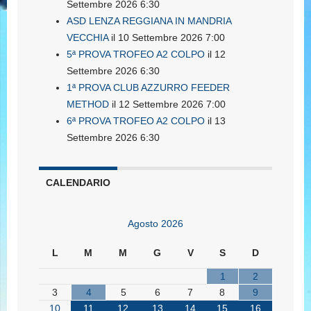
Settembre 2026 6:30
ASD LENZA REGGIANA IN MANDRIA
VECCHIA
il 10 Settembre 2026 7:00
5ª PROVA TROFEO A2 COLPO
il 12
Settembre 2026 6:30
1ª PROVA CLUB AZZURRO FEEDER
METHOD
il 12 Settembre 2026 7:00
6ª PROVA TROFEO A2 COLPO
il 13
Settembre 2026 6:30
CALENDARIO
Agosto 2026
L
M
M
G
V
S
D
1
2
3
4
5
6
7
8
9
10
11
12
13
14
15
16