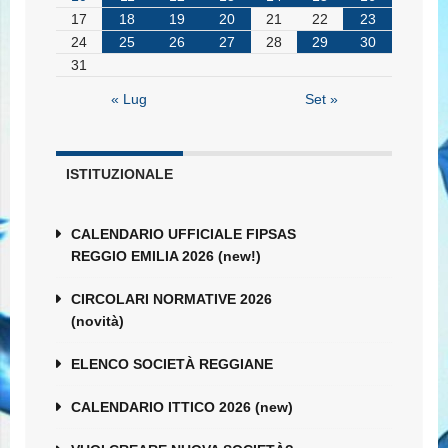
17
18
19
20
21
22
23
24
25
26
27
28
29
30
31
« Lug
Set »
ISTITUZIONALE
CALENDARIO UFFICIALE FIPSAS
REGGIO EMILIA 2026 (new!)
CIRCOLARI NORMATIVE 2026
(novità)
ELENCO SOCIETÀ REGGIANE
CALENDARIO ITTICO 2026 (new)