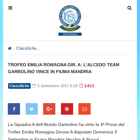
T
T
o
o
g
g
g
g
l
l
e
e
Classifiche
TROFEO EMILIA ROMAGNA GIR. A: L’ALCEDO TE
n
n
a
a
TROFEO EMILIA ROMAGNA GIR. A: L’ALCEDO TEAM
v
v
GARBOLINO VINCE IN FIUMA MANDRIA
i
i
g
g
Classifiche
5 Settembre 2017 9:20
2.613
a
a
t
t
i
i
o
o
n
n
La Squadra A dell’Alcedo Garbolino ha vinto la 4ª Prova del
Trofeo Emilia Romagna Girone A disputato Domenica 3
Settembre in Fiuma Mandria Vecchia & Nuova.