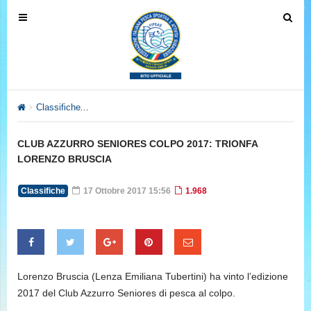
T
T
o
o
g
g
g
g
l
l
e
e
Classifiche
CLUB AZZURRO SENIORES COLPO 2017: TRIONF
n
n
a
a
CLUB AZZURRO SENIORES COLPO 2017: TRIONFA
v
v
LORENZO BRUSCIA
i
i
g
g
Classifiche
17 Ottobre 2017 15:56
1.968
a
a
t
t
i
i
o
o
n
n
Lorenzo Bruscia (Lenza Emiliana Tubertini) ha vinto l’edizione
2017 del Club Azzurro Seniores di pesca al colpo.