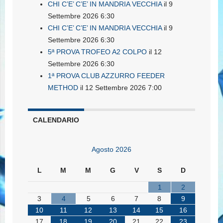
CHI C’E’ C’E’ IN MANDRIA VECCHIA
il 9
Settembre 2026 6:30
CHI C’E’ C’E’ IN MANDRIA VECCHIA
il 9
Settembre 2026 6:30
5ª PROVA TROFEO A2 COLPO
il 12
Settembre 2026 6:30
1ª PROVA CLUB AZZURRO FEEDER
METHOD
il 12 Settembre 2026 7:00
CALENDARIO
Agosto 2026
L
M
M
G
V
S
D
1
2
3
4
5
6
7
8
9
10
11
12
13
14
15
16
17
18
19
20
21
22
23