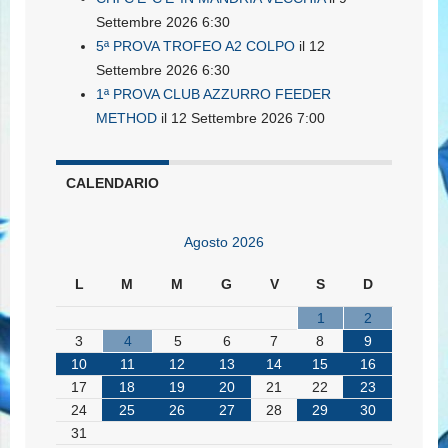
Settembre 2026 6:30
5ª PROVA TROFEO A2 COLPO
il 12
Settembre 2026 6:30
1ª PROVA CLUB AZZURRO FEEDER
METHOD
il 12 Settembre 2026 7:00
CALENDARIO
Agosto 2026
L
M
M
G
V
S
D
1
2
3
4
5
6
7
8
9
10
11
12
13
14
15
16
17
18
19
20
21
22
23
24
25
26
27
28
29
30
31