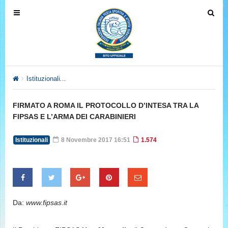
T
T
o
o
g
g
g
g
l
l
e
e
Istituzionali
FIRMATO A ROMA IL PROTOCOLLO D’INTESA TRA 
n
n
a
a
FIRMATO A ROMA IL PROTOCOLLO D’INTESA TRA LA
v
v
FIPSAS E L’ARMA DEI CARABINIERI
i
i
g
g
Istituzionali
8 Novembre 2017 16:51
1.574
a
a
t
t
i
i
o
o
n
n
Da:
www.fipsas.it