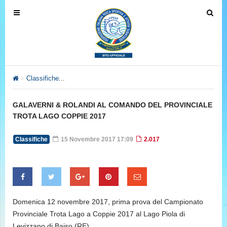
T
T
o
o
g
g
g
g
l
l
e
e
Classifiche
GALAVERNI & ROLANDI AL COMANDO DEL PROVIN
n
n
a
a
GALAVERNI & ROLANDI AL COMANDO DEL PROVINCIALE
v
v
TROTA LAGO COPPIE 2017
i
i
g
g
Classifiche
15 Novembre 2017 17:09
2.017
a
a
t
t
i
i
o
o
n
n
Domenica 12 novembre 2017, prima prova del Campionato
Provinciale Trota Lago a Coppie 2017 al Lago Piola di
Levizzano di Baiso (RE).