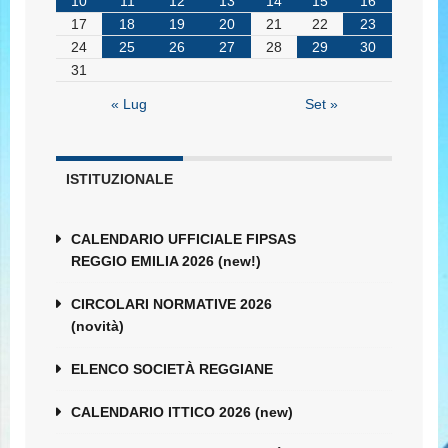
10
11
12
13
14
15
16
17
18
19
20
21
22
23
24
25
26
27
28
29
30
31
« Lug
Set »
ISTITUZIONALE
CALENDARIO UFFICIALE FIPSAS
REGGIO EMILIA 2026 (new!)
CIRCOLARI NORMATIVE 2026
(novità)
ELENCO SOCIETÀ REGGIANE
CALENDARIO ITTICO 2026 (new)