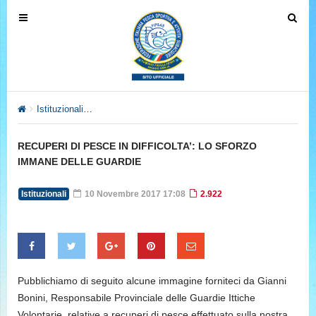
T
T
o
o
g
g
g
g
l
l
e
e
Istituzionali
RECUPERI DI PESCE IN DIFFICOLTA’: LO SFORZ
n
n
a
a
RECUPERI DI PESCE IN DIFFICOLTA’: LO SFORZO
v
v
IMMANE DELLE GUARDIE
i
i
g
g
Istituzionali
10 Novembre 2017 17:08
2.922
a
a
t
t
i
i
o
o
n
n
Pubblichiamo di seguito alcune immagine forniteci da Gianni
Bonini, Responsabile Provinciale delle Guardie Ittiche
Volontarie, relative a recuperi di pesce effettuato sulla nostra