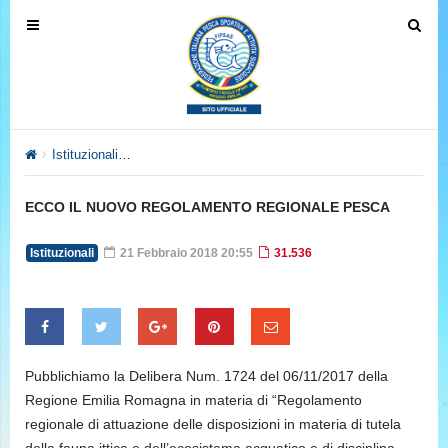
T
T
o
o
g
g
g
g
l
l
e
e
Istituzionali
ECCO IL NUOVO REGOLAMENTO REGIONALE PE
n
n
a
a
ECCO IL NUOVO REGOLAMENTO REGIONALE PESCA
v
v
i
i
Istituzionali
21 Febbraio 2018 20:55
31.536
g
g
a
a
t
t
i
i
o
o
Pubblichiamo la Delibera Num. 1724 del 06/11/2017 della
n
n
Regione Emilia Romagna in materia di “Regolamento
regionale di attuazione delle disposizioni in materia di tutela