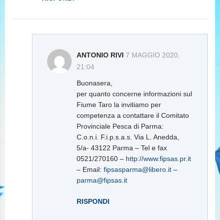
ANTONIO RIVI
7 MAGGIO 2020,
21:04
Buonasera,
per quanto concerne informazioni sul
Fiume Taro la invitiamo per
competenza a contattare il Comitato
Provinciale Pesca di Parma:
C.o.n.i. F.i.p.s.a.s. Via L. Anedda,
5/a- 43122 Parma – Tel e fax
0521/270160 –
http://www.fipsas.pr.it
– Email:
fipsasparma@libero.it
–
parma@fipsas.it
RISPONDI