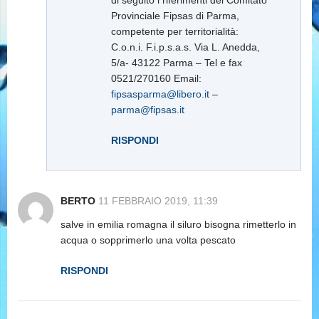
di seguito i riferimenti del Comitato
Provinciale Fipsas di Parma,
competente per territorialità:
C.o.n.i. F.i.p.s.a.s. Via L. Anedda,
5/a- 43122 Parma – Tel e fax
0521/270160 Email:
fipsasparma@libero.it
–
parma@fipsas.it
RISPONDI
BERTO
11 FEBBRAIO 2019, 11:39
salve in emilia romagna il siluro bisogna rimetterlo in
acqua o sopprimerlo una volta pescato
RISPONDI