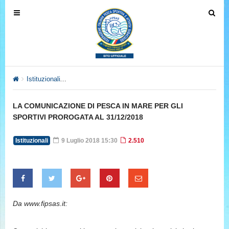
T
T
o
o
g
g
g
g
l
l
e
e
Istituzionali
LA COMUNICAZIONE DI PESCA IN MARE PER GLI 
n
n
a
a
LA COMUNICAZIONE DI PESCA IN MARE PER GLI
v
v
SPORTIVI PROROGATA AL 31/12/2018
i
i
g
g
Istituzionali
9 Luglio 2018 15:30
2.510
a
a
t
t
i
i
o
o
n
n
Da www.fipsas.it: