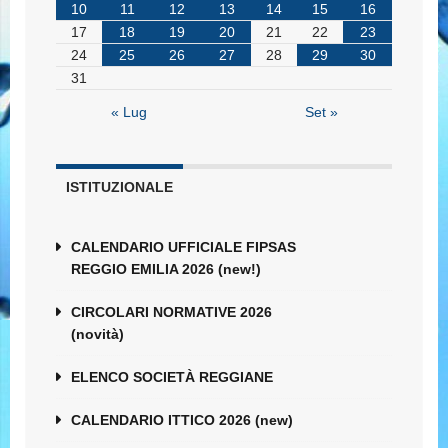
10
11
12
13
14
15
16
17
18
19
20
21
22
23
24
25
26
27
28
29
30
31
« Lug
Set »
ISTITUZIONALE
CALENDARIO UFFICIALE FIPSAS
REGGIO EMILIA 2026 (new!)
CIRCOLARI NORMATIVE 2026
(novità)
ELENCO SOCIETÀ REGGIANE
CALENDARIO ITTICO 2026 (new)