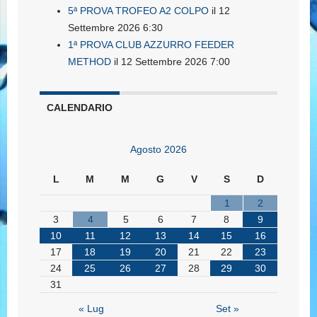
5ª PROVA TROFEO A2 COLPO
il 12
Settembre 2026 6:30
1ª PROVA CLUB AZZURRO FEEDER
METHOD
il 12 Settembre 2026 7:00
CALENDARIO
Agosto 2026
L
M
M
G
V
S
D
1
2
3
4
5
6
7
8
9
10
11
12
13
14
15
16
17
18
19
20
21
22
23
24
25
26
27
28
29
30
31
« Lug
Set »