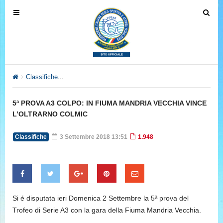
T
T
o
o
g
g
g
g
l
l
e
e
Classifiche
5ª PROVA A3 COLPO: IN FIUMA MANDRIA VECCHI
n
n
a
a
5ª PROVA A3 COLPO: IN FIUMA MANDRIA VECCHIA VINCE
v
v
L’OLTRARNO COLMIC
i
i
g
g
Classifiche
3 Settembre 2018 13:51
1.948
a
a
t
t
i
i
o
o
n
n
Si é disputata ieri Domenica 2 Settembre la 5ª prova del
Trofeo di Serie A3 con la gara della Fiuma Mandria Vecchia.