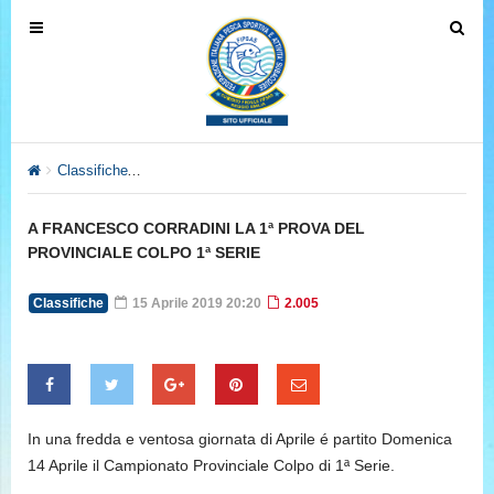
T
T
o
o
g
g
g
g
l
l
e
e
Classifiche
A FRANCESCO CORRADINI LA 1ª PROVA DEL PROV
n
n
a
a
A FRANCESCO CORRADINI LA 1ª PROVA DEL
v
v
PROVINCIALE COLPO 1ª SERIE
i
i
g
g
Classifiche
15 Aprile 2019 20:20
2.005
a
a
t
t
i
i
o
o
n
n
In una fredda e ventosa giornata di Aprile é partito Domenica
14 Aprile il Campionato Provinciale Colpo di 1ª Serie.