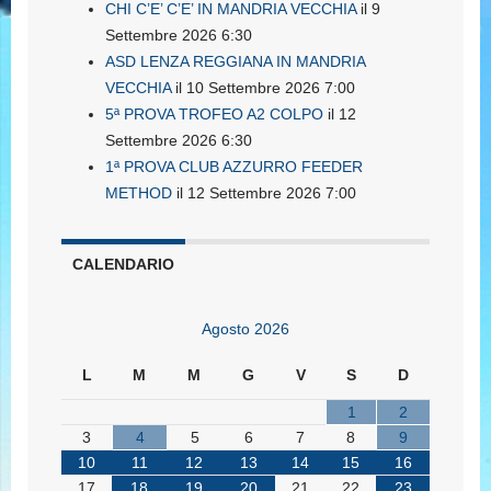
CHI C’E’ C’E’ IN MANDRIA VECCHIA
il 9
Settembre 2026 6:30
ASD LENZA REGGIANA IN MANDRIA
VECCHIA
il 10 Settembre 2026 7:00
5ª PROVA TROFEO A2 COLPO
il 12
Settembre 2026 6:30
1ª PROVA CLUB AZZURRO FEEDER
METHOD
il 12 Settembre 2026 7:00
CALENDARIO
Agosto 2026
L
M
M
G
V
S
D
1
2
3
4
5
6
7
8
9
10
11
12
13
14
15
16
17
18
19
20
21
22
23