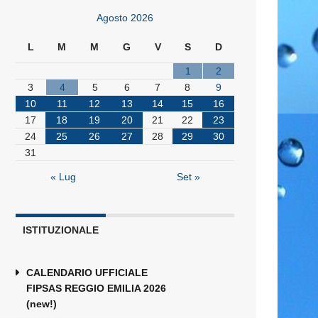
Agosto 2026
L
M
M
G
V
S
D
1
2
3
4
5
6
7
8
9
10
11
12
13
14
15
16
17
18
19
20
21
22
23
24
25
26
27
28
29
30
31
« Lug
Set »
ISTITUZIONALE
CALENDARIO UFFICIALE
FIPSAS REGGIO EMILIA 2026
(new!)