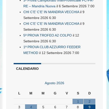
3ª Prova Campionato InterProvinciale PC-PR-
RE – Mandria Nuova
il 6 Settembre 2026 7:00
CHI C’E’ C’E’ IN MANDRIA VECCHIA
il 9
Settembre 2026 6:30
CHI C’E’ C’E’ IN MANDRIA VECCHIA
il 9
Settembre 2026 6:30
5ª PROVA TROFEO A2 COLPO
il 12
Settembre 2026 6:30
1ª PROVA CLUB AZZURRO FEEDER
METHOD
il 12 Settembre 2026 7:00
CALENDARIO
Agosto 2026
L
M
M
G
V
S
D
1
2
3
4
5
6
7
8
9