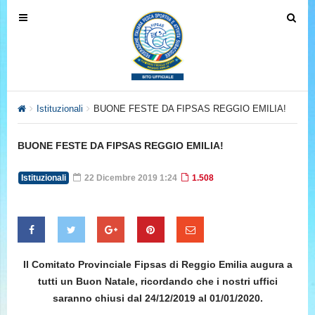
T
T
o
o
g
g
g
g
l
l
e
e
Istituzionali
BUONE FESTE DA FIPSAS REGGIO EMILIA!
n
n
a
a
BUONE FESTE DA FIPSAS REGGIO EMILIA!
v
v
i
i
Istituzionali
22 Dicembre 2019 1:24
1.508
g
g
a
a
t
t
i
i
o
o
Il Comitato Provinciale Fipsas di Reggio Emilia augura a
n
n
tutti un Buon Natale, ricordando che i nostri uffici
saranno chiusi dal 24/12/2019 al 01/01/2020.