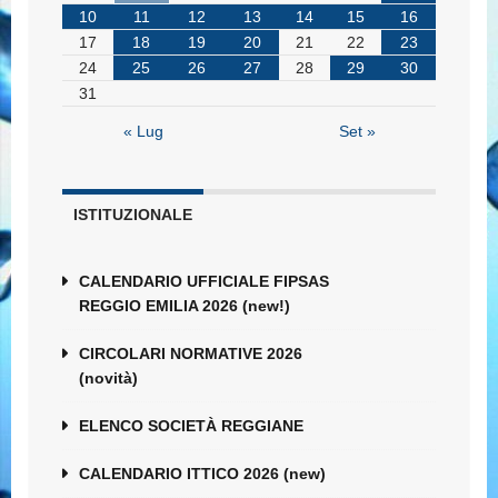
10
11
12
13
14
15
16
17
18
19
20
21
22
23
24
25
26
27
28
29
30
31
« Lug
Set »
ISTITUZIONALE
CALENDARIO UFFICIALE FIPSAS
REGGIO EMILIA 2026 (new!)
CIRCOLARI NORMATIVE 2026
(novità)
ELENCO SOCIETÀ REGGIANE
CALENDARIO ITTICO 2026 (new)