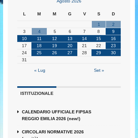
Agosto 2026
L
M
M
G
V
S
D
1
2
3
4
5
6
7
8
9
10
11
12
13
14
15
16
17
18
19
20
21
22
23
24
25
26
27
28
29
30
31
« Lug
Set »
ISTITUZIONALE
CALENDARIO UFFICIALE FIPSAS
REGGIO EMILIA 2026 (new!)
CIRCOLARI NORMATIVE 2026