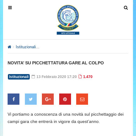
T
T
o
o
g
g
g
g
l
l
e
e
Istituzionali
NOVITA’ SU PICCHETTATURA GARE AL COLPO
n
n
a
a
NOVITA’ SU PICCHETTATURA GARE AL COLPO
v
v
i
i
Istituzionali
13 Febbraio 2020 17:20
1.470
g
g
a
a
t
t
i
i
o
o
Vi portiamo a conoscenza di una novità sul picchettaggio dei
n
n
campi gara che entrerà in vigore da quest’anno.