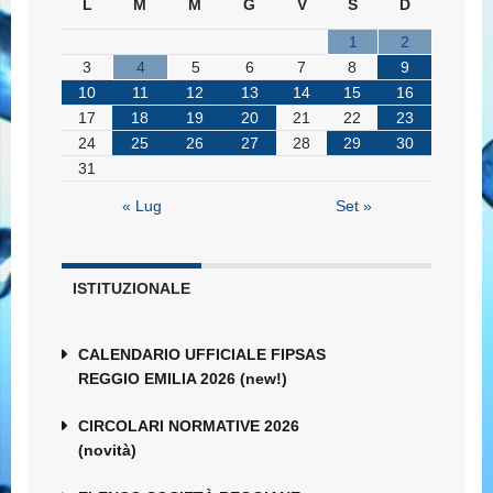
L
M
M
G
V
S
D
1
2
3
4
5
6
7
8
9
10
11
12
13
14
15
16
17
18
19
20
21
22
23
24
25
26
27
28
29
30
31
« Lug
Set »
ISTITUZIONALE
CALENDARIO UFFICIALE FIPSAS
REGGIO EMILIA 2026 (new!)
CIRCOLARI NORMATIVE 2026
(novità)