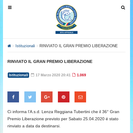
T
T
o
o
g
g
g
g
l
l
e
e
Istituzionali
RINVIATO IL GRAN PREMIO LIBERAZIONE
n
n
a
a
RINVIATO IL GRAN PREMIO LIBERAZIONE
v
v
i
i
Istituzionali
17 Marzo 2020 20:41
1.069
g
g
a
a
t
t
i
i
o
o
Ci informa l’A.s.d. Lenza Reggiana Tubertini che il 36° Gran
n
n
Premio Liberazione previsto per Sabato 25.04.2020 é stato
rinviato a data da destinarsi.