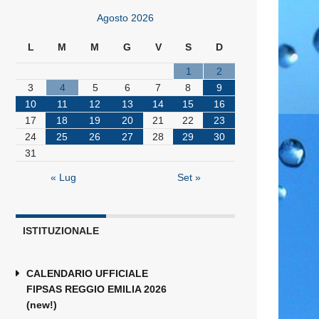
Agosto 2026
L
M
M
G
V
S
D
1
2
3
4
5
6
7
8
9
10
11
12
13
14
15
16
17
18
19
20
21
22
23
24
25
26
27
28
29
30
31
« Lug
Set »
ISTITUZIONALE
CALENDARIO UFFICIALE
FIPSAS REGGIO EMILIA 2026
(new!)