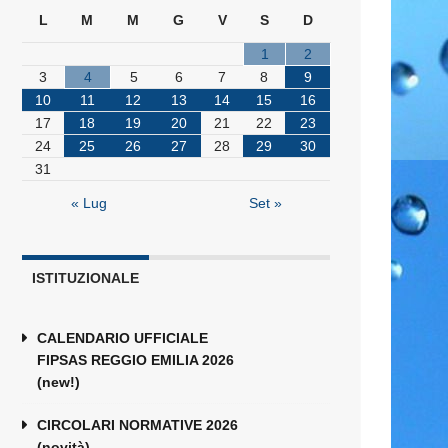
L
M
M
G
V
S
D
1
2
3
4
5
6
7
8
9
10
11
12
13
14
15
16
17
18
19
20
21
22
23
24
25
26
27
28
29
30
31
« Lug
Set »
ISTITUZIONALE
CALENDARIO UFFICIALE
FIPSAS REGGIO EMILIA 2026
(new!)
CIRCOLARI NORMATIVE 2026
(novità)