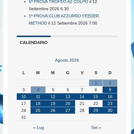
5ª PROVA TROFEO A2 COLPO
il 12
Settembre 2026 6:30
1ª PROVA CLUB AZZURRO FEEDER
METHOD
il 12 Settembre 2026 7:00
CALENDARIO
Agosto 2026
L
M
M
G
V
S
D
1
2
3
4
5
6
7
8
9
10
11
12
13
14
15
16
17
18
19
20
21
22
23
24
25
26
27
28
29
30
31
« Lug
Set »