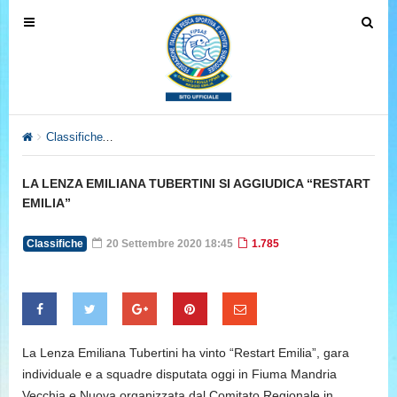
T
T
o
o
g
g
g
g
l
l
e
e
Classifiche
LA LENZA EMILIANA TUBERTINI SI AGGIUDICA “RE
n
n
a
a
LA LENZA EMILIANA TUBERTINI SI AGGIUDICA “RESTART
v
v
EMILIA”
i
i
g
g
Classifiche
20 Settembre 2020 18:45
1.785
a
a
t
t
i
i
o
o
n
n
La Lenza Emiliana Tubertini ha vinto “Restart Emilia”, gara
individuale e a squadre disputata oggi in Fiuma Mandria
Vecchia e Nuova organizzata dal Comitato Regionale in