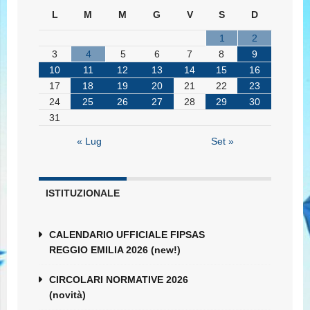
L
M
M
G
V
S
D
1
2
3
4
5
6
7
8
9
10
11
12
13
14
15
16
17
18
19
20
21
22
23
24
25
26
27
28
29
30
31
« Lug
Set »
ISTITUZIONALE
CALENDARIO UFFICIALE FIPSAS
REGGIO EMILIA 2026 (new!)
CIRCOLARI NORMATIVE 2026
(novità)