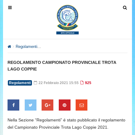
T
T
o
o
g
g
g
g
l
l
e
e
Regolamenti
REGOLAMENTO CAMPIONATO PROVINCIALE TR
n
n
a
a
REGOLAMENTO CAMPIONATO PROVINCIALE TROTA
v
v
LAGO COPPIE
i
i
g
g
Regolamenti
22 Febbraio 2021 15:55
925
a
a
t
t
i
i
o
o
n
n
Nella Sezione “Regolamenti” é stato pubblicato il regolamento
del Campionato Provinciale Trota Lago Coppie 2021.