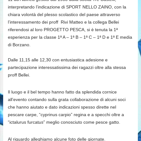
interpretando l’indicazione di SPORT NELLO ZAINO, con la
chiara volontà del plesso scolastico del paese attraverso
l’interessamento dei proff Rivi Matteo e la collega Bellei
riferendosi al loro PROGETTO PESCA, si è tenuta la 1ª
esperienza per la classe 1ª A – 1ª B – 1ª C – 1ª D e 1ª E media
di Borzano.
Dalle 11,15 alle 12,30 con entusiastica adesione e
partecipazione interessatissima dei ragazzi oltre alla stessa
proff Bellei.
Il luogo e il bel tempo hanno fatto da splendida cornice
all’evento contando sulla grata collaborazione di alcuni soci
che hanno aiutato e dato indicazioni spesso dirette nel
pescare carpe, “cyprinus carpio” regina e a specchi oltre a
“ictalurus furcat
us
” meglio conosciuto come pesce gatto.
Al riguardo alleghiamo alcune foto delle giornate.