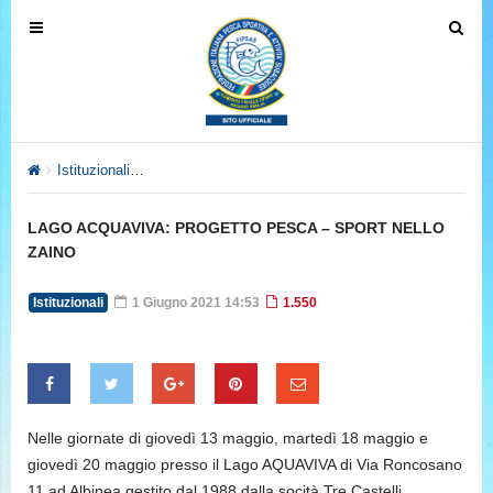
T
T
o
o
g
g
g
g
l
l
e
e
Istituzionali
LAGO ACQUAVIVA: PROGETTO PESCA – SPORT N
n
n
a
a
LAGO ACQUAVIVA: PROGETTO PESCA – SPORT NELLO
v
v
ZAINO
i
i
g
g
Istituzionali
1 Giugno 2021 14:53
1.550
a
a
t
t
i
i
o
o
n
n
Nelle giornate di giovedì 13 maggio, martedì 18 maggio e
giovedì 20 maggio presso il Lago AQUAVIVA di Via Roncosano
11 ad Albinea gestito dal 1988 dalla socità Tre Castelli,