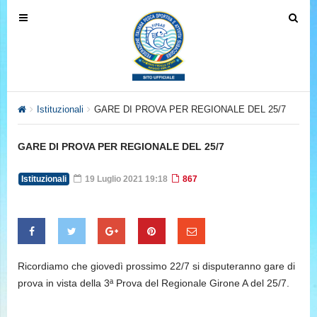
T
T
o
o
g
g
g
g
l
l
e
e
Istituzionali
GARE DI PROVA PER REGIONALE DEL 25/7
n
n
a
a
GARE DI PROVA PER REGIONALE DEL 25/7
v
v
i
i
Istituzionali
19 Luglio 2021 19:18
867
g
g
a
a
t
t
i
i
o
o
Ricordiamo che giovedì prossimo 22/7 si disputeranno gare di
n
n
prova in vista della 3ª Prova del Regionale Girone A del 25/7.