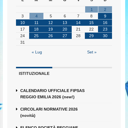
1
2
3
4
5
6
7
8
9
10
11
12
13
14
15
16
17
18
19
20
21
22
23
24
25
26
27
28
29
30
31
« Lug
Set »
ISTITUZIONALE
CALENDARIO UFFICIALE FIPSAS
REGGIO EMILIA 2026 (new!)
CIRCOLARI NORMATIVE 2026
(novità)
ELENCO SOCIETÀ REGGIANE