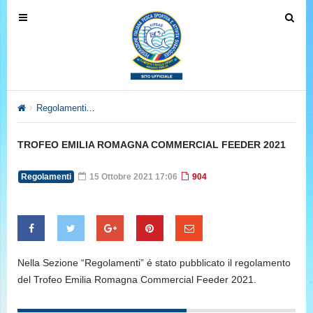
T
T
o
o
g
g
g
g
l
l
e
e
Regolamenti
TROFEO EMILIA ROMAGNA COMMERCIAL FEEDE
n
n
a
a
TROFEO EMILIA ROMAGNA COMMERCIAL FEEDER 2021
v
v
i
i
Regolamenti
15 Ottobre 2021 17:06
904
g
g
a
a
t
t
i
i
o
o
Nella Sezione “Regolamenti” é stato pubblicato il regolamento
n
n
del Trofeo Emilia Romagna Commercial Feeder 2021.