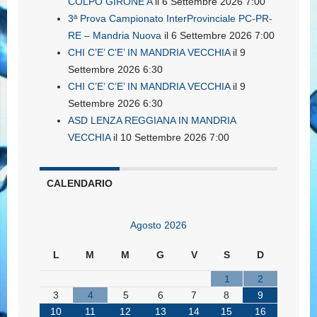
COLPO GIRONE A
il 6 Settembre 2026 7:00
3ª Prova Campionato InterProvinciale PC-PR-
RE – Mandria Nuova
il 6 Settembre 2026 7:00
CHI C’E’ C’E’ IN MANDRIA VECCHIA
il 9
Settembre 2026 6:30
CHI C’E’ C’E’ IN MANDRIA VECCHIA
il 9
Settembre 2026 6:30
ASD LENZA REGGIANA IN MANDRIA
VECCHIA
il 10 Settembre 2026 7:00
CALENDARIO
Agosto 2026
L
M
M
G
V
S
D
1
2
3
4
5
6
7
8
9
10
11
12
13
14
15
16