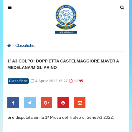
T
T
o
o
g
g
g
g
l
l
e
e
Classifiche
1ª A3 COLPO: DOPPIETTA CASTELMAGGIORE MA
n
n
a
a
1ª A3 COLPO: DOPPIETTA CASTELMAGGIORE MAVER A
v
v
MEDELANA/MIGLIARINO
i
i
g
g
Classifiche
4 Aprile 2022 15:27
1.195
a
a
t
t
i
i
o
o
n
n
Si é disputata ieri la 1ª Prova del Trofeo di Serie A3 2022.