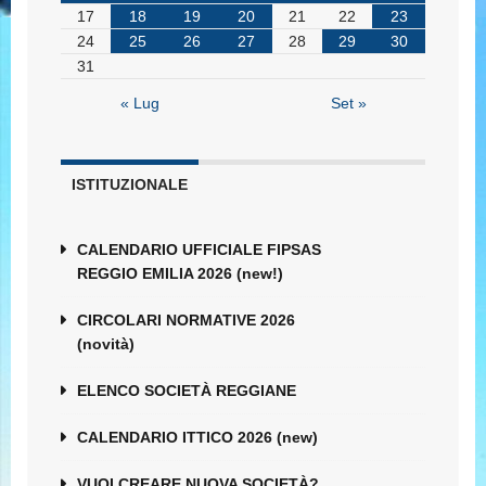
17
18
19
20
21
22
23
24
25
26
27
28
29
30
31
« Lug
Set »
ISTITUZIONALE
CALENDARIO UFFICIALE FIPSAS
REGGIO EMILIA 2026 (new!)
CIRCOLARI NORMATIVE 2026
(novità)
ELENCO SOCIETÀ REGGIANE
CALENDARIO ITTICO 2026 (new)
VUOI CREARE NUOVA SOCIETÀ?