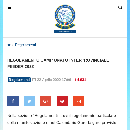
T
T
o
o
g
g
g
g
l
l
e
e
Regolamenti
REGOLAMENTO CAMPIONATO INTERPROVINCIAL
n
n
a
a
REGOLAMENTO CAMPIONATO INTERPROVINCIALE
v
v
FEEDER 2022
i
i
g
g
Regolamenti
22 Aprile 2022 17:06
4.831
a
a
t
t
i
i
o
o
n
n
Nella sezione “Regolamenti” trovi il regolamento particolare
della manifestazione e nel Calendario Gare le gare previste