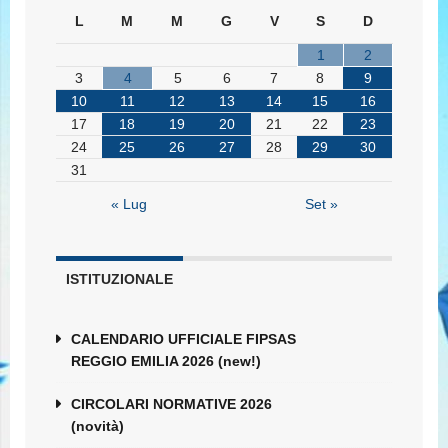
L
M
M
G
V
S
D
1
2
3
4
5
6
7
8
9
10
11
12
13
14
15
16
17
18
19
20
21
22
23
24
25
26
27
28
29
30
31
« Lug
Set »
ISTITUZIONALE
CALENDARIO UFFICIALE FIPSAS
REGGIO EMILIA 2026 (new!)
CIRCOLARI NORMATIVE 2026
(novità)