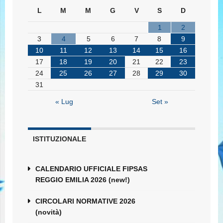
L
M
M
G
V
S
D
1
2
3
4
5
6
7
8
9
10
11
12
13
14
15
16
17
18
19
20
21
22
23
24
25
26
27
28
29
30
31
« Lug
Set »
ISTITUZIONALE
CALENDARIO UFFICIALE FIPSAS
REGGIO EMILIA 2026 (new!)
CIRCOLARI NORMATIVE 2026
(novità)