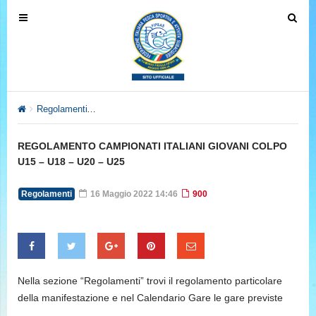
T
T
o
o
g
g
g
g
l
l
e
e
Regolamenti
REGOLAMENTO CAMPIONATI ITALIANI GIOVANI CO
n
n
a
a
REGOLAMENTO CAMPIONATI ITALIANI GIOVANI COLPO
v
v
U15 – U18 – U20 – U25
i
i
g
g
Regolamenti
16 Maggio 2022 14:46
900
a
a
t
t
i
i
o
o
n
n
Nella sezione “Regolamenti” trovi il regolamento particolare
della manifestazione e nel Calendario Gare le gare previste