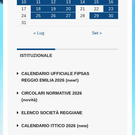
10
11
12
13
14
15
16
17
18
19
20
21
22
23
24
25
26
27
28
29
30
31
« Lug
Set »
ISTITUZIONALE
CALENDARIO UFFICIALE FIPSAS
REGGIO EMILIA 2026 (new!)
CIRCOLARI NORMATIVE 2026
(novità)
ELENCO SOCIETÀ REGGIANE
CALENDARIO ITTICO 2026 (new)