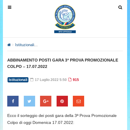
T
T
o
o
g
g
g
g
l
l
e
e
Istituzionali
ABBINAMENTO POSTI GARA 3ª PROVA PROMOZION
n
n
a
a
ABBINAMENTO POSTI GARA 3ª PROVA PROMOZIONALE
v
v
COLPO – 17.07.2022
i
i
g
g
Istituzionali
17 Luglio 2022 5:50
915
a
a
t
t
i
i
o
o
n
n
Ecco il sorteggio dei posti gara della 3ª Prova Promozionale
Colpo di oggi Domenica 17.07.2022: