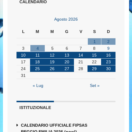
CALENDARIO
Agosto 2026
L
M
M
G
V
S
D
1
2
3
4
5
6
7
8
9
10
11
12
13
14
15
16
17
18
19
20
21
22
23
24
25
26
27
28
29
30
31
« Lug
Set »
ISTITUZIONALE
CALENDARIO UFFICIALE FIPSAS
REGGIO EMILIA 2026 (new!)