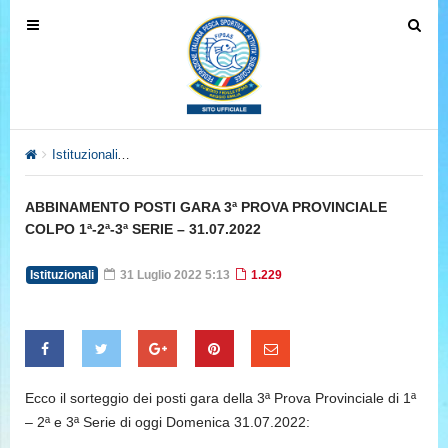
T
T
o
o
g
g
g
g
l
l
e
e
Istituzionali
ABBINAMENTO POSTI GARA 3ª PROVA PROVINCIALE
n
n
a
a
ABBINAMENTO POSTI GARA 3ª PROVA PROVINCIALE
v
v
COLPO 1ª-2ª-3ª SERIE – 31.07.2022
i
i
g
g
Istituzionali
31 Luglio 2022 5:13
1.229
a
a
t
t
i
i
o
o
n
n
Ecco il sorteggio dei posti gara della 3ª Prova Provinciale di 1ª
– 2ª e 3ª Serie di oggi Domenica 31.07.2022: