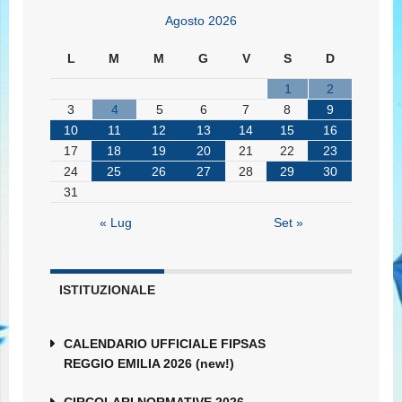
Agosto 2026
L
M
M
G
V
S
D
1
2
3
4
5
6
7
8
9
10
11
12
13
14
15
16
17
18
19
20
21
22
23
24
25
26
27
28
29
30
31
« Lug
Set »
ISTITUZIONALE
CALENDARIO UFFICIALE FIPSAS
REGGIO EMILIA 2026 (new!)