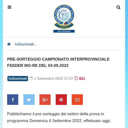
T
T
o
o
g
g
g
g
l
l
e
e
Istituzionali
PRE-SORTEGGIO CAMPIONATO INTERPROVINCIAL
n
n
a
a
PRE-SORTEGGIO CAMPIONATO INTERPROVINCIALE
v
v
FEEDER MO-RE DEL 04.09.2022
i
i
g
g
Istituzionali
1 Settembre 2022 17:27
821
a
a
t
t
i
i
o
o
n
n
Pubblichiamo il pre-sorteggio dei settori della prova in
programma Domenica 4 Settembre 2022, effettuato oggi.