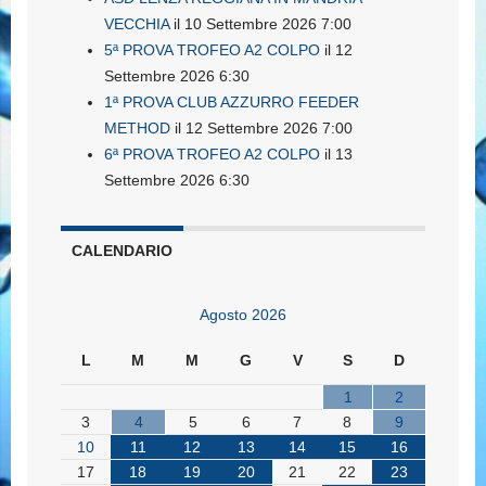
VECCHIA
il 10 Settembre 2026 7:00
5ª PROVA TROFEO A2 COLPO
il 12
Settembre 2026 6:30
1ª PROVA CLUB AZZURRO FEEDER
METHOD
il 12 Settembre 2026 7:00
6ª PROVA TROFEO A2 COLPO
il 13
Settembre 2026 6:30
CALENDARIO
Agosto 2026
L
M
M
G
V
S
D
1
2
3
4
5
6
7
8
9
10
11
12
13
14
15
16
17
18
19
20
21
22
23